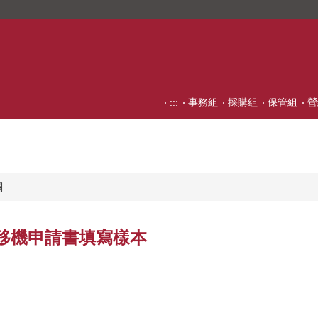
:::
事務組
採購組
保管組
營
關
、移機申請書填寫樣本