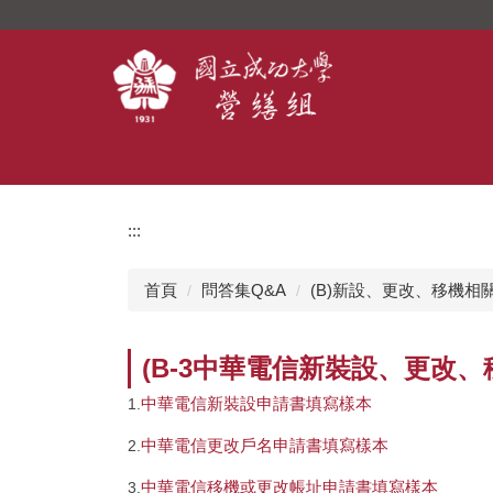
跳
到
主
要
內
容
區
:::
首頁
問答集Q&A
(B)新設、更改、移機相
(B-3中華電信新裝設、更改
中華電信新裝設申請書填寫樣本
1.
中華電信更改戶名申請書填寫樣本
2.
中華電信移機或更改帳址申請書填寫樣本
3.