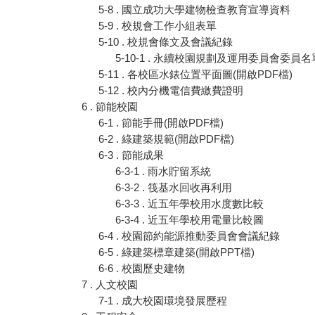
5-8 . 國立成功大學建物檢查教育宣導資料
5-9 . 校規會工作小組表單
5-10 . 校規會條文及會議紀錄
5-10-1 . 永續校園規劃及運用委員會委員
5-11 . 各校區水錶位置平面圖(開啟PDF檔)
5-12 . 校內分機電信費繳費證明
6 . 節能校園
6-1 . 節能手冊(開啟PDF檔)
6-2 . 綠建築規範(開啟PDF檔)
6-3 . 節能成果
6-3-1 . 雨水貯留系統
6-3-2 . 筏基水回收再利用
6-3-3 . 近五年學校用水度數比較
6-3-4 . 近五年學校用電量比較圖
6-4 . 校園節約能源推動委員會會議紀錄
6-5 . 綠建築標章建築(開啟PPT檔)
6-6 . 校園歷史建物
7 . 人文校園
7-1 . 成大校園環境發展歷程