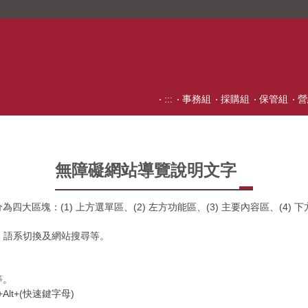
:::
事務組
採購組
保管組
營
無障礙網站導覽說明文字
區塊：(1) 上方選單區、(2) 左方功能區、(3) 主要內容區、(4) 
覽、語系切換及網站搜尋等。
。
等。
Alt+(快速鍵字母)