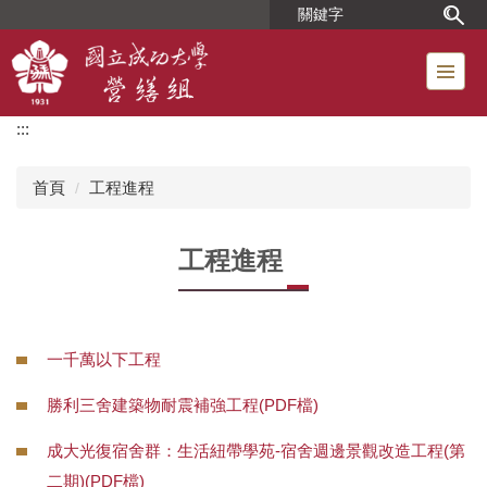
跳
到
主
要
內
:::
容
區
首頁
工程進程
工程進程
一千萬以下工程
勝利三舍建築物耐震補強工程(PDF檔)
成大光復宿舍群：生活紐帶學苑-宿舍週邊景觀改造工程(第
二期)(PDF檔)