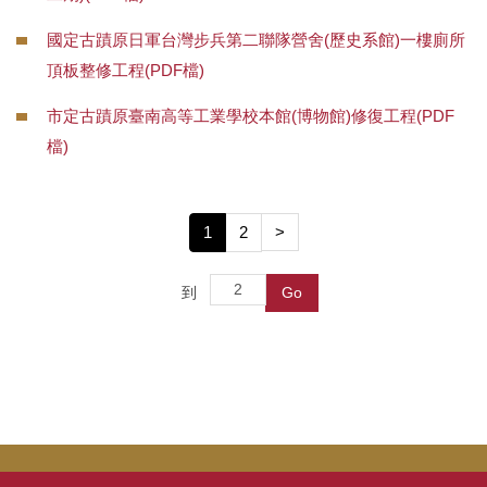
國定古蹟原日軍台灣步兵第二聯隊營舍(歷史系館)一樓廁所
頂板整修工程(PDF檔)
市定古蹟原臺南高等工業學校本館(博物館)修復工程(PDF
檔)
1
2
>
到
Go