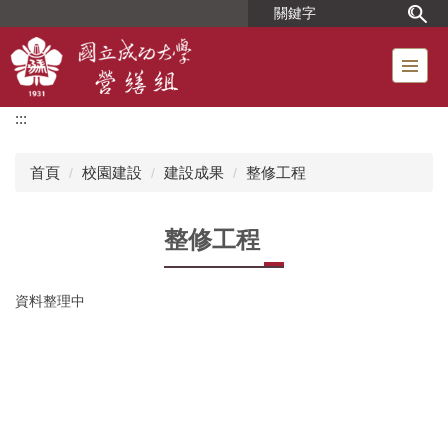
跳
到
主
要
內
:::
容
區
首頁
校園建設
建設成果
整修工程
整修工程
資料整理中