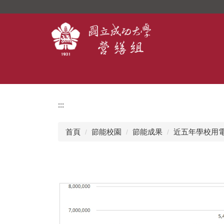
跳
到
主
要
內
容
區
:::
首頁
節能校園
節能成果
近五年學校用