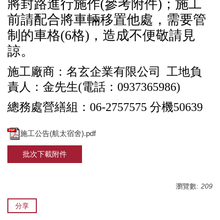
將封路進行施作(參考附件)；施工
前請配合將車輛移置他處，需要管
制的車格
(6
格
)
，造成不便敬請見
諒。
施工廠商：名玄企業有限公司 工地負
責人：金先生
(
電話：
0937365986)
總務處營繕組：
06-2757575
分機
50639
施工公告(航太宿舍).pdf
批次下載附件
瀏覽數:
209
分享