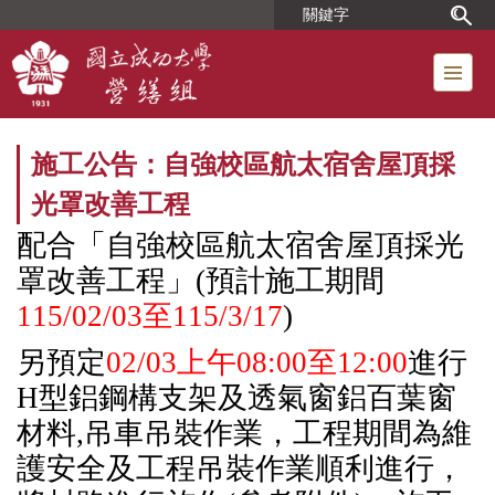
跳
到
主
要
內
容
施工公告：自強校區航太宿舍屋頂採
區
光罩改善工程
配合
「自強校區航太宿舍屋頂採光
罩改善工程」
(
預計施工期間
115/02/03
至
115/3/17
)
另預定
02/03
上午
08:00
至
12:00
進行
H
型鋁鋼構支架及透氣窗鋁百葉窗
材料
,
吊車吊裝作業，工程期間為維
護安全及工程吊裝作業順利進行，