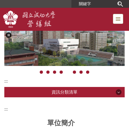
跳
到
主
要
內
容
區
:::
資訊分類清單
資訊分類清單
:::
單位簡介
本組快訊