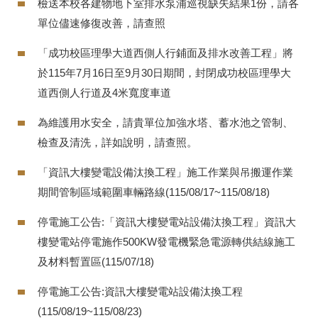
檢送本校各建物地下室排水泵浦巡視缺失結果1份，請各
問答集Q&A
單位儘速修復改善，請查照
校園建設改善意見專區
「成功校區理學大道西側人行鋪面及排水改善工程」將
位置圖
於115年7月16日至9月30日期間，封閉成功校區理學大
道西側人行道及4米寬度車道
校園建設
為維護用水安全，請貴單位加強水塔、蓄水池之管制、
友善校園
檢查及清洗，詳如說明，請查照。
校園無障礙地圖(PDF檔)
「資訊大樓變電設備汰換工程」施工作業與吊搬運作業
期間管制區域範圍車輛路線(115/08/17~115/08/18)
停電施工公告:「資訊大樓變電站設備汰換工程」資訊大
樓變電站停電施作500KW發電機緊急電源轉供結線施工
及材料暫置區(115/07/18)
停電施工公告:資訊大樓變電站設備汰換工程
(115/08/19~115/08/23)