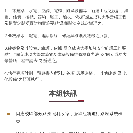
現有成員
1.土木建築、水電、空調、電梯、附屬設備等，新建工程之設計、繪
圖、估價、招標、簽約、監工、驗收。依據"國立成功大學營繕工程
及購置定製變賣財物實施要點"及相關法令規定辦理之。
營繕請修與管理系統
2.全校給水、配電、電話接線、修繕與維護及總機之服務。
常用表單下載
3.建築物及其設備之維護，依據"國立成功大學加強安全維護工作要
資訊下載
點"，"國立成功大學建築物及建築設備維修檢查辦法"及"國立成功大
學營繕工程申請表"等辦理之。
節能校園
4.執行專項計劃，預算書內所列之各項"房屋建築"、"其他建築"及"其
他設備"之預算執行 。
人文校園
本組快訊
工程安全
工程進程
因應校區部分路燈照明故障，營繕組將進行路燈系統檢
組員專區
查